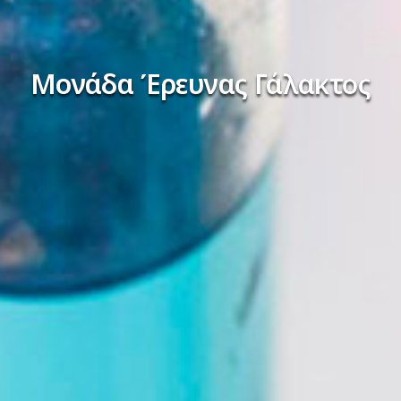
Μονάδα Έρευνας Γάλακτος